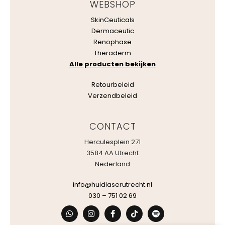
WEBSHOP
SkinCeuticals
Dermaceutic
Renophase
Theraderm
Alle producten bekijken
Retourbeleid
Verzendbeleid
CONTACT
Herculesplein 271
3584 AA Utrecht
Nederland
info@huidlaserutrecht.nl
030 – 751 02 69