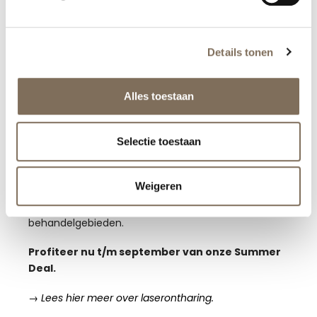
Summer deal: Laserontharing
pakket
Details tonen
Een
gladde, haarvrije huid
met onze professionele
effectieve laser. Dé behandeling voor wie minder wil
scheren en zorgeloos de zomer in wil.
Alles toestaan
✓
Minder last van scheerirritatie
en ingegroeide
haartjes.
Selectie toestaan
✓
Langdurige haarreductie
voor een gladde huid.
✓
5 + 1 behandeling gratis
op ieder
Weigeren
laserontharingspakket.
✓
20% korting
bij het combineren van meerdere
behandelgebieden.
Profiteer nu t/m september van onze Summer
Deal.
→ Lees hier meer over laserontharing.