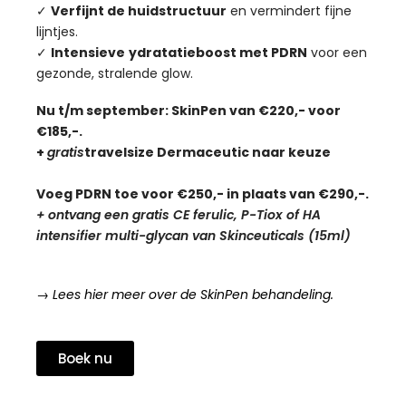
✓
Verfijnt de huidstructuur
en vermindert fijne
lijntjes.
✓
Intensieve
ydratatieboost met PDRN
voor een
gezonde, stralende glow.
Nu t/m september: SkinPen van €220,- voor
€185,-.
+
gratis
travelsize Dermaceutic naar keuze
Voeg PDRN toe voor €250,- in plaats van €290,-.
+ ontvang een gratis CE ferulic, P-Tiox of
HA
intensifier multi-glycan van Skinceuticals (15ml)
→ Lees hier meer over de SkinPen behandeling.
Boek nu