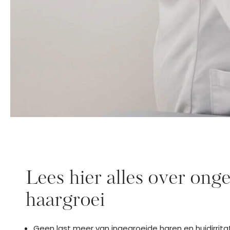
Lees hier alles over on
haargroei
Geen last meer van ingegroeide haren en huidirrita