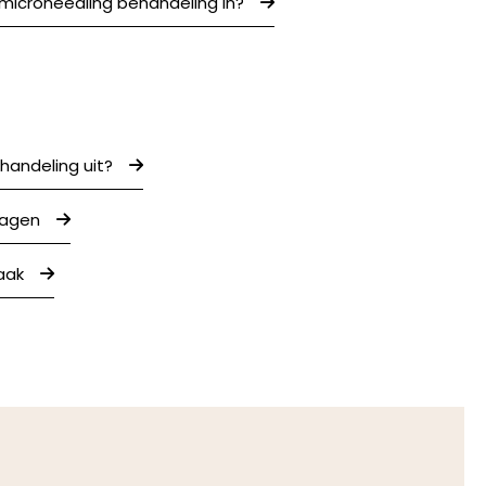
microneedling behandeling in?
handeling uit?
ragen
aak