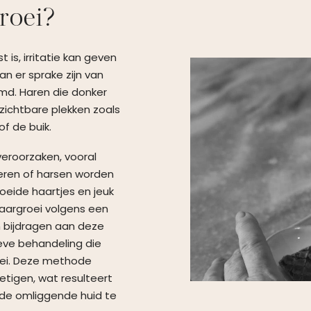
roei?
is, irritatie kan geven
an er sprake zijn van
d. Haren die donker
p zichtbare plekken zoals
of de buik.
veroorzaken, vooral
eren of harsen worden
oeide haartjes en jeuk
aargroei volgens een
 bijdragen aan deze
eve behandeling die
roei. Deze methode
etigen, wat resulteert
 de omliggende huid te