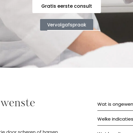
Gratis eerste consult
Vervolgafspraak
gewenste
Wat is ongewen
Welke indicatie
tie door scheren of harsen