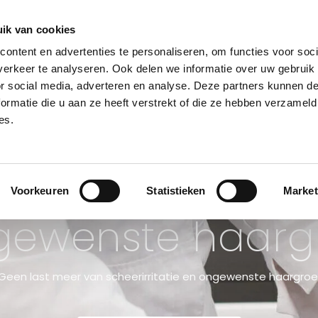
teld, dezelfde dag verzonden. (ma-za) Gratis verzending va
ik van cookies
ontent en advertenties te personaliseren, om functies voor soci
erkeer te analyseren. Ook delen we informatie over uw gebruik
or social media, adverteren en analyse. Deze partners kunnen 
NSULT
BEHANDELINGEN
HUIDPROBLEMEN
PRIJSLIJST
KLINIE
ormatie die u aan ze heeft verstrekt of die ze hebben verzameld
es.
Voorkeuren
Statistieken
Market
ewenste haarg
Geen last meer van scheerirritatie en ongewenste haargroe