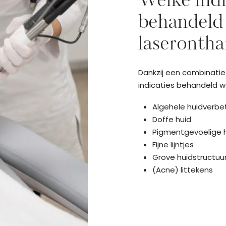
Welke indi
behandeld
laserontha
Dankzij een combinatie
indicaties behandeld w
Algehele huidverbe
Doffe huid
Pigmentgevoelige 
Fijne lijntjes
Grove huidstructuur
(Acne) littekens