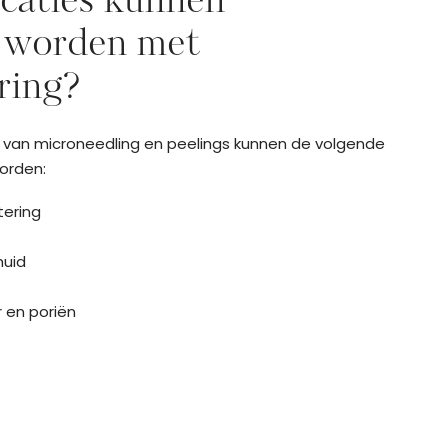
caties kunnen
 worden met
ring?
 van microneedling en peelings kunnen de volgende
orden:
tering
huid
 en poriën