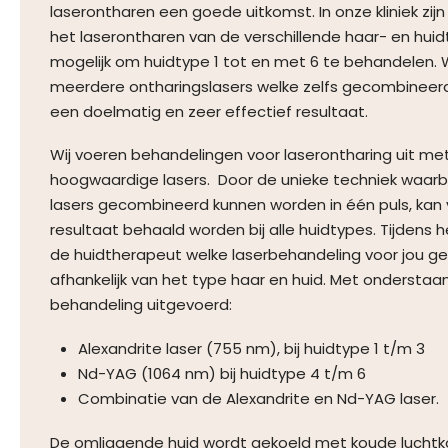
laserontharen een goede uitkomst. In onze kliniek zijn 
het laserontharen van de verschillende haar- en huid
mogelijk om huidtype 1 tot en met 6 te behandelen. W
meerdere ontharingslasers welke zelfs gecombineer
een doelmatig en zeer effectief resultaat.
Wij voeren behandelingen voor laserontharing uit met
hoogwaardige lasers. Door de unieke techniek waarbi
lasers gecombineerd kunnen worden in één puls, kan v
resultaat behaald worden bij alle huidtypes. Tijdens 
de huidtherapeut welke laserbehandeling voor jou gesch
afhankelijk van het type haar en huid. Met onderstaa
behandeling uitgevoerd:
Alexandrite laser (755 nm), bij huidtype 1 t/m 3
Nd-YAG (1064 nm) bij huidtype 4 t/m 6
Combinatie van de Alexandrite en Nd-YAG laser.
De omliggende huid wordt gekoeld met koude luchtk