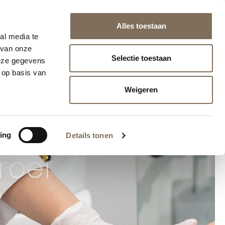
naf €75 (NL/BE)
Alles toestaan
info@huidlaserutrecht.nl
030 - 751 02 69
Herculesplein 271, Utrecht
al media te
 van onze
Selectie toestaan
deze gegevens
K
WEBSHOP
 op basis van
Weigeren
ing
Details tonen
roei
i