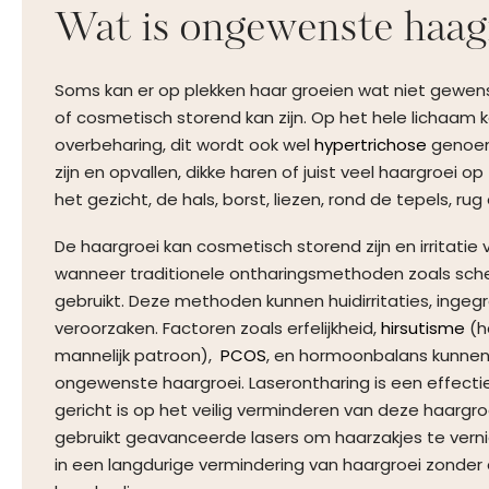
Wat is ongewenste haag
Soms kan er op plekken haar groeien wat niet gewenst 
of cosmetisch storend kan zijn. Op het hele lichaam k
overbeharing, dit wordt ook wel
hypertrichose
genoem
zijn en opvallen, dikke haren of juist veel haargroei o
het gezicht, de hals, borst, liezen, rond de tepels, rug 
De haargroei kan cosmetisch storend zijn en irritatie 
wanneer traditionele ontharingsmethoden zoals sch
gebruikt. Deze methoden kunnen huidirritaties, ingegr
veroorzaken. Factoren zoals erfelijkheid,
hirsutisme
(h
mannelijk patroon),
PCOS
, en hormoonbalans kunnen
ongewenste haargroei. Laserontharing is een effecti
gericht is op het veilig verminderen van deze haarg
gebruikt geavanceerde lasers om haarzakjes te verni
in een langdurige vermindering van haargroei zonder