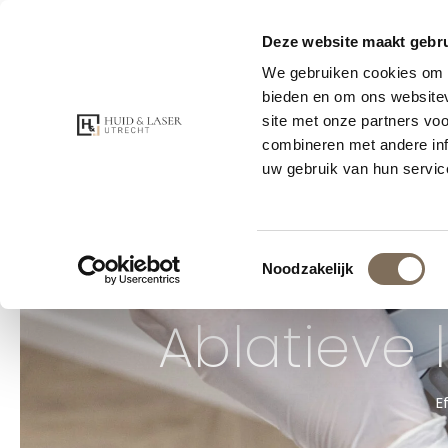
Voor 21:00 bes
Deze website maakt gebru
Huidtherapeuten en artsen
We gebruiken cookies om c
bieden en om ons websitev
site met onze partners vo
GRATIS CO
combineren met andere inf
uw gebruik van hun servic
Toestemmingsselectie
Noodzakelijk
Ablatieve 
E