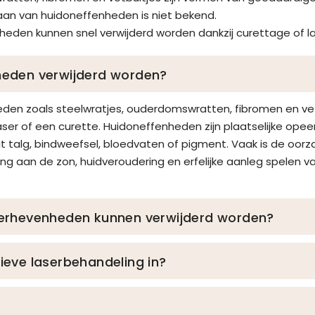
aan van huidoneffenheden is niet bekend.
den kunnen snel verwijderd worden dankzij curettage of la
heden verwijderd worden?
en zoals steelwratjes, ouderdomswratten, fibromen en vet
ser of een curette. Huidoneffenheden zijn plaatselijke op
it talg, bindweefsel, bloedvaten of pigment. Vaak is de oorz
ng aan de zon, huidveroudering en erfelijke aanleg spelen va
erhevenheden kunnen verwijderd worden?
ieve laserbehandeling in?