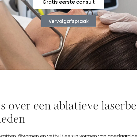
Gratis eerste consult
Vervolgafspraak
es over een ablatieve laserb
heden
ratten, fibromen en vetbultjes zijn vormen van goedaardig