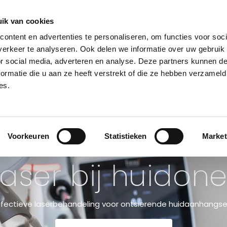
teld, dezelfde dag verzonden. (ma-za) Gratis verzending va
ik van cookies
ontent en advertenties te personaliseren, om functies voor soci
erkeer te analyseren. Ook delen we informatie over uw gebruik
or social media, adverteren en analyse. Deze partners kunnen 
NSULT
BEHANDELINGEN
HUIDPROBLEMEN
PRIJSLIJST
KLINIE
ormatie die u aan ze heeft verstrekt of die ze hebben verzameld
es.
Voorkeuren
Statistieken
Market
laser bij huido
ffectieve laserbehandeling voor ontsierende huidaanhangse