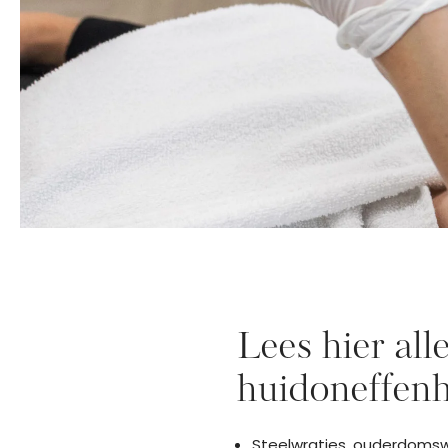
Lees hier all
huidoneffen
Steelwratjes, ouderdomsw