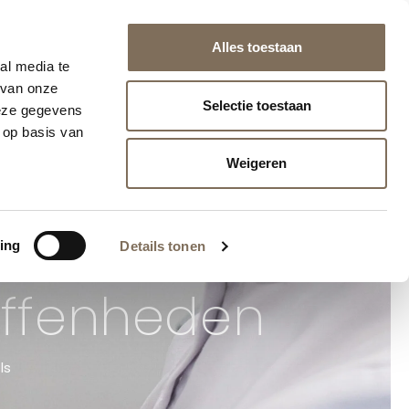
naf €75 (NL/BE)
Alles toestaan
info@huidlaserutrecht.nl
030 - 751 02 69
Herculesplein 271, Utrecht
al media te
 van onze
Selectie toestaan
deze gegevens
K
WEBSHOP
 op basis van
Weigeren
ing
Details tonen
neffenheden
ls