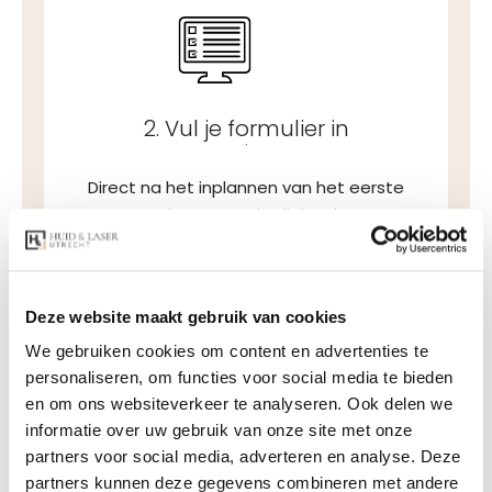
2. Vul je formulier in
.
Direct na het inplannen van het eerste
consult ontvang je digitaal een
inschrijfformulier per e-mail. Dit formulier dien
je voorafgaand aan het eerste consult in te
vullen.
Deze website maakt gebruik van cookies
We gebruiken cookies om content en advertenties te
personaliseren, om functies voor social media te bieden
en om ons websiteverkeer te analyseren. Ook delen we
informatie over uw gebruik van onze site met onze
partners voor social media, adverteren en analyse. Deze
partners kunnen deze gegevens combineren met andere