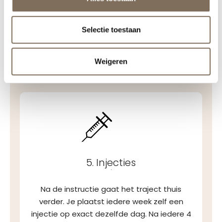
.
De eerste injectie wordt bij ons in de kliniek
Selectie toestaan
samen met de paramedicus gezet. Door de
demonstratie weet je precies wat je de
komende weken moet doen.
Weigeren
5. Injecties
.
Na de instructie gaat het traject thuis
verder. Je plaatst iedere week zelf een
injectie op exact dezelfde dag. Na iedere 4