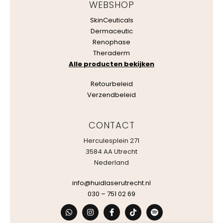
WEBSHOP
SkinCeuticals
Dermaceutic
Renophase
Theraderm
Alle producten bekijken
Retourbeleid
Verzendbeleid
CONTACT
Herculesplein 271
3584 AA Utrecht
Nederland
info@huidlaserutrecht.nl
030 – 751 02 69