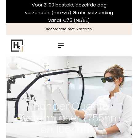
Voor 21:00 besteld, dezelfde dag
verzonden. (ma-za) Gratis verzending
vanaf €75 (NL/BE)
Beoordeeld met 5 sterren
Thunder Quanta
System laser (755nm
en 1064nm)