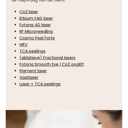
Co2 laser
Erbium:YAG laser
Fotona 4D laser
RF Microneedling
Cosmo Peel Forte
HIFU
TCA peelings
(ablatieve) Fractional lasers
Fotona Smooth Eye | Co2 ooglift
Pigment laser
Vaatlaser
Laser + TCA peelings