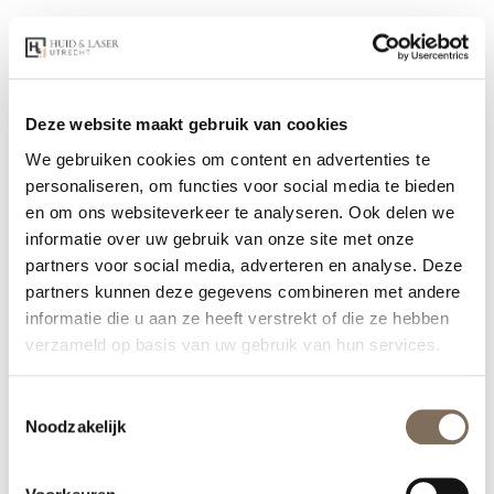
Het resultaat van huidverjonging verschilt per
persoon en wordt beïnvloed door factoren zoals
huidtype en erfelijke aanleg, maar ook door leefstijl
en omgevingsinvloeden zoals zonblootstelling, roken
Deze website maakt gebruik van cookies
en luchtverontreiniging.
We gebruiken cookies om content en advertenties te
Door deze belastende factoren te beperken en te
personaliseren, om functies voor social media te bieden
combineren met professionele
en om ons websiteverkeer te analyseren. Ook delen we
huidverjongingstechnieken, wordt de huid beter
informatie over uw gebruik van onze site met onze
beschermd tegen schadelijke vrije radicalen en
partners voor social media, adverteren en analyse. Deze
wordt vroegtijdige huidveroudering tegengegaan.
partners kunnen deze gegevens combineren met andere
Dit zorgt voor een stevigere huid, een vermindering
informatie die u aan ze heeft verstrekt of die ze hebben
van pigmentvlekken en roodheid en een egalere,
verzameld op basis van uw gebruik van hun services.
stralende teint.
Toestemmingsselectie
Noodzakelijk