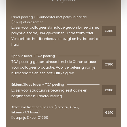
Laser peeling + Skinbooster met polynucleotide
(PDRN) of exosomen
Laser voor collageenstimulatie gecombineerd met
€380
polynucleotide, DNA gewonnen uit de zalm forel.
Versterkt de huidbarrière, verstevigt en hydrateert de
huid
Sparkle laser + TCA peeling
TCA peeling gecombineerd met de Chrome laser
€380
voor collageenproductie. Voor verbetering van je
huidconditie en een natuurlijke glow
Erbium:Glass laser + TCA peeling
Laser voor structuurverbetering, rest acne en
€380
beginnende huidveroudering
Ablatieve fractional lasers (Fotona-, Co2-,
Erbium:YAG laser)
€610
Kuurprijs 3 keer €1650