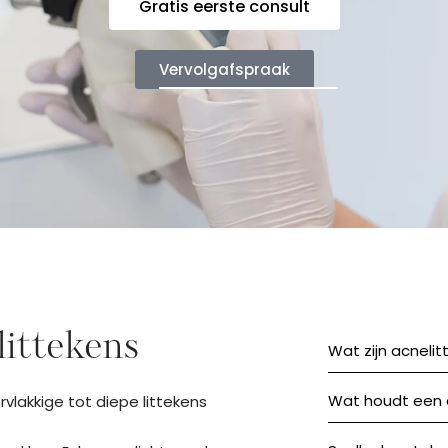
Gratis eerste consult
Vervolgafspraak
littekens
Wat zijn acneli
Wat houdt een a
lakkige tot diepe littekens