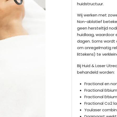
huidstructuur.
Wij werken met zowel
Non-ablatief beteken
geen hersteltijd nod
huidlaag, waardoor e
dagen. Soms wordt d
om onregelmatig relië
littekens) te verklei
Bij Huid & Laser Utr
behandeld worden:
Fractional en no
Fractional Erbiu
Fractional Erbiu
Fractional Co2 la
Youlaser combina
Daarnaast werkt 