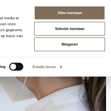
naf €75 (NL/BE)
Alles toestaan
info@huidlaserutrecht.nl
030 - 751 02 69
Herculesplein 271, Utrecht
al media te
 van onze
Selectie toestaan
deze gegevens
K
WEBSHOP
 op basis van
Weigeren
ing
Details tonen