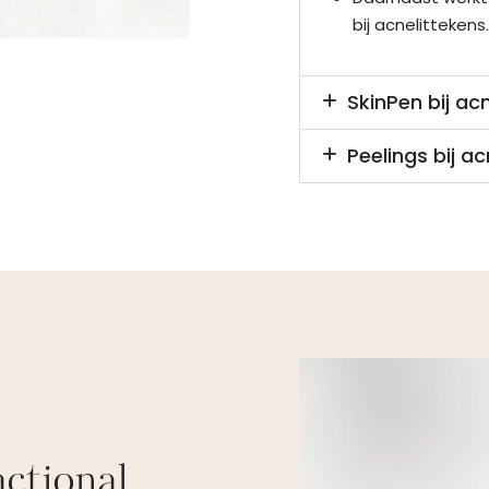
bij acnelitteken
SkinPen bij ac
Peelings bij ac
actional