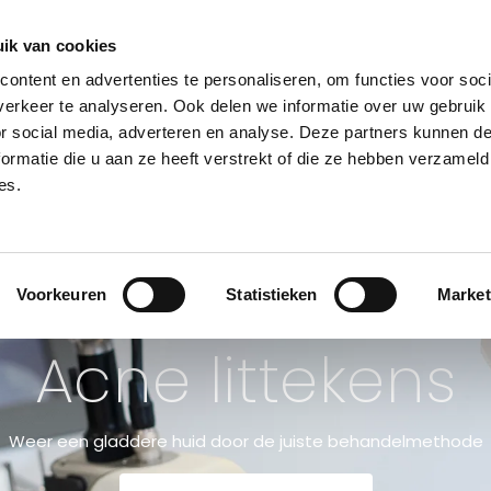
teld, dezelfde dag verzonden. (ma-za) Gratis verzending va
ik van cookies
ontent en advertenties te personaliseren, om functies voor soci
erkeer te analyseren. Ook delen we informatie over uw gebruik
or social media, adverteren en analyse. Deze partners kunnen 
NSULT
BEHANDELINGEN
HUIDPROBLEMEN
PRIJSLIJST
KLINIE
ormatie die u aan ze heeft verstrekt of die ze hebben verzameld
es.
Voorkeuren
Statistieken
Market
Acne littekens
Weer een gladdere huid door de juiste behandelmethode