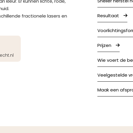
Sneller herstel n
 kleur. Er kunnen lichte, rode,
huid.
Resultaat
chillende fractionele lasers en
Voorlichtingsfor
Prijzen
e
echt.nl
Wie voert de be
Veelgestelde v
Maak een afspr