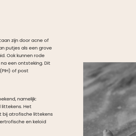
taan zijn door acne of
an putjes als een grove
uid. Ook kunnen rode
 na een ontsteking. Dit
(PIH) of post
bekend, namelijk:
 littekens. Het
 bij atrofische littekens
ertrofische en keloïd