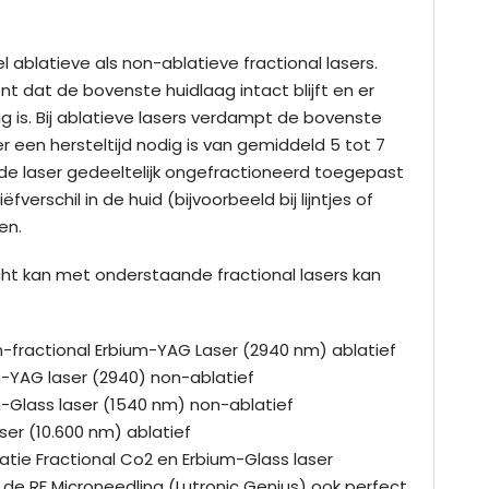
 ablatieve als non-ablatieve fractional lasers.
t dat de bovenste huidlaag intact blijft en er
ig is. Bij ablatieve lasers verdampt de bovenste
r een hersteltijd nodig is van gemiddeld 5 tot 7
e laser gedeeltelijk ongefractioneerd toegepast
fverschil in de huid (bijvoorbeeld bij lijntjes of
nen.
echt kan met onderstaande fractional lasers kan
n-fractional Erbium-YAG Laser (2940 nm) ablatief
m-YAG laser (2940) non-ablatief
m-Glass laser (1540 nm) non-ablatief
ser (10.600 nm) ablatief
tie Fractional Co2 en Erbium-Glass laser
de RF Microneedling (Lutronic Genius) ook perfect