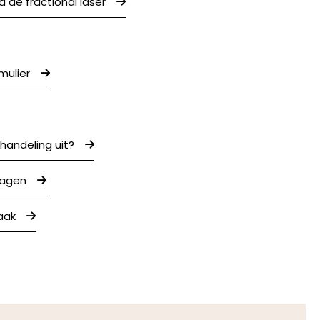
a de fractional laser
mulier
handeling uit?
ragen
aak