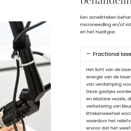
behandelin
Een acnelitteken behand
microneedling en/of int
en het huidtype.
Fractional lase
Het licht van de las
energie van de lase
van verdamping voor
Deze gaatjes worden
en elastine vezels, d
verbetering van kleu
littekenweefsel wor
waardoor het reliëfv
ervoor dat het weefs