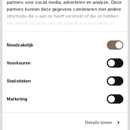
partners voor social media, adverteren en analyse. Deze
partners kunnen deze gegevens combineren met andere
informatie die u aan ze heeft verstrekt of die ze hebben
Glow peeling
€130
verzameld op basis van uw gebruik van hun services.
TCA peeling
€220
Toestemmingsselectie
Noodzakelijk
SkinPen Microneedling
Intensieve medische microneedling voor
€220
huidverjonging, littekens en een grove huidstructuur
Voorkeuren
Microneedling + peeling
€220
Vitamine C of tranexaminezuur peeling
Statistieken
Microneedling + skinboosters
€265
PDRN (polynucleotide) of Exosomen
Marketing
Microneedling + TCA peeling
€265
TCA 12, 15 of 18%
Details tonen