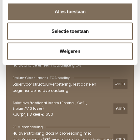
Laser peeling + Skinbooster met polynucleotide
(PDRN) of exosomen
Alles toestaan
Laser voor collageenstimulatie gecombineerd met
€380
polynucleotide, DNA gewonnen uit de zalm forel.
Versterkt de huidbarrière, verstevigt en hydrateert de
Selectie toestaan
huid
Sparkle laser + TCA peeling
Weigeren
TCA peeling gecombineerd met de Chrome laser
€380
voor collageenproductie. Voor verbetering van je
huidconditie en een natuurlijke glow
Erbium:Glass laser + TCA peeling
Laser voor structuurverbetering, rest acne en
€380
beginnende huidveroudering
Ablatieve fractional lasers (Fotona-, Co2-,
Erbium:YAG laser)
€610
Kuurprijs 3 keer €1650
RF Microneedling
Huidverstrakking door Microneedling met
radiofrequentie (RF), waardoor de diepere huidlagen
€610