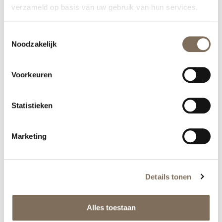
verzameld op basis van uw gebruik van hun services.
Toestemmingsselectie
Noodzakelijk
Voorkeuren
Statistieken
Marketing
Prijzen
Details tonen
Profhilo gezicht of hals per 2ml
€300
Alles toestaan
Profhilo Structura per 2ml
€450