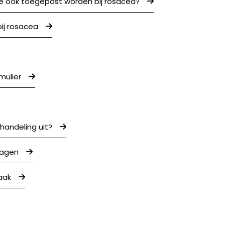
e ook toegepast worden bij rosacea?​
bij rosacea
mulier
handeling uit?
ragen
aak