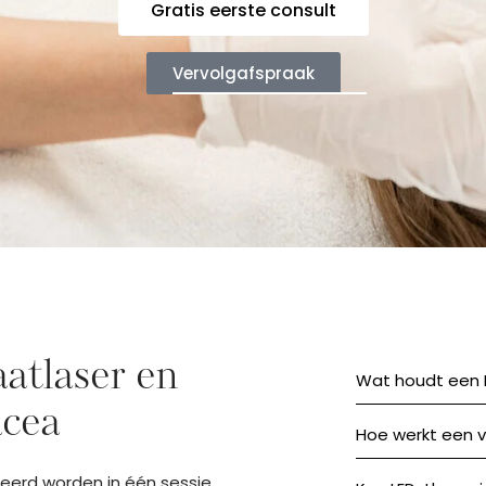
Gratis eerste consult
Vervolgafspraak
aatlaser en
Wat houdt een I
acea
Hoe werkt een v
eerd worden in één sessie