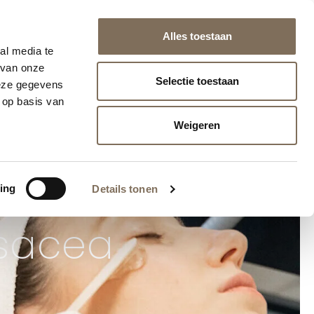
naf €75 (NL/BE)
Alles toestaan
info@huidlaserutrecht.nl
030 - 751 02 69
Herculesplein 271, Utrecht
al media te
 van onze
Selectie toestaan
deze gegevens
K
WEBSHOP
 op basis van
Weigeren
ing
Details tonen
osacea