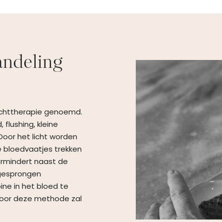
andeling
 lichttherapie genoemd.
 flushing, kleine
Door het licht worden
e bloedvaatjes trekken
vermindert naast de
 gesprongen
ne in het bloed te
 Door deze methode zal