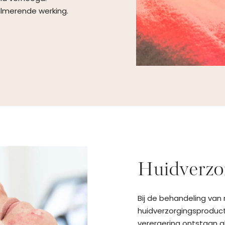
almerende werking.
Huidverzor
Bij de behandeling va
huidverzorgingsproducte
verergering ontstaan al