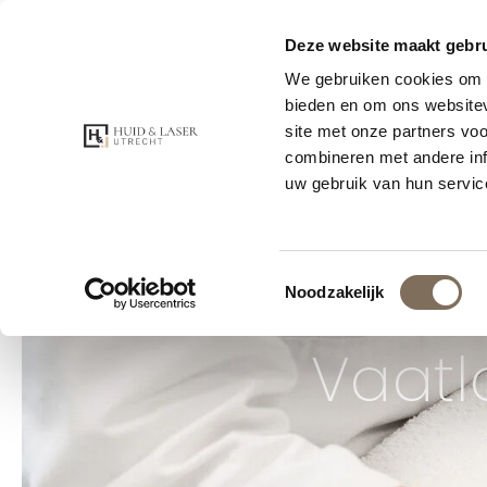
Voor 21:00 bes
Deze website maakt gebru
Specialist in laser en peelings
We gebruiken cookies om c
bieden en om ons websitev
site met onze partners vo
GRATIS CO
combineren met andere inf
uw gebruik van hun servic
Toestemmingsselectie
Noodzakelijk
Vaatl