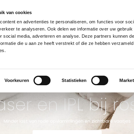
teld, dezelfde dag verzonden. (ma-za) Gratis verzending va
ik van cookies
ontent en advertenties te personaliseren, om functies voor soci
erkeer te analyseren. Ook delen we informatie over uw gebruik
or social media, adverteren en analyse. Deze partners kunnen 
NSULT
BEHANDELINGEN
HUIDPROBLEMEN
PRIJSLIJST
KLINIE
ormatie die u aan ze heeft verstrekt of die ze hebben verzameld
es.
Voorkeuren
Statistieken
Market
aser en IPL bij r
Minder last van rode opvlammingen en zichtbare vaatjes