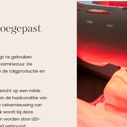
toegepast
ngs te gebruiken
examinezuur. De
n de talgproductie en
gericht op een milde
van de huidconditie van
e celvernieuwing van
k wordt bij deze
en worden door LED-
id verhoogd.