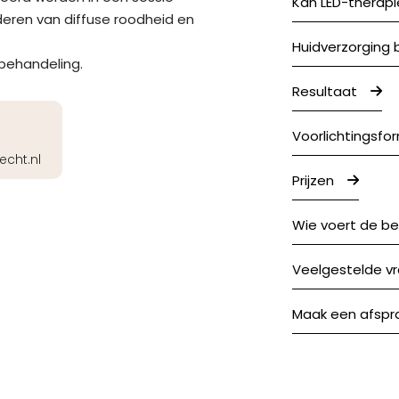
Kan LED-therapi
deren van diffuse roodheid en
Huidverzorging 
 behandeling.
Resultaat
Voorlichtingsfor
echt.nl
Prijzen
Wie voert de be
Veelgestelde v
Maak een afspr