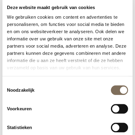
verbeteren
en de huid zal
beter in conditie
zijn.
Deze website maakt gebruik van cookies
Door de geadviseerde thuisproducten kun je dit
We gebruiken cookies om content en advertenties te
resultaat zo lang mogelijk vasthouden.
personaliseren, om functies voor social media te bieden
en om ons websiteverkeer te analyseren. Ook delen we
informatie over uw gebruik van onze site met onze
partners voor social media, adverteren en analyse. Deze
partners kunnen deze gegevens combineren met andere
informatie die u aan ze heeft verstrekt of die ze hebben
verzameld op basis van uw gebruik van hun services.
Toestemmingsselectie
Noodzakelijk
Voorkeuren
Statistieken