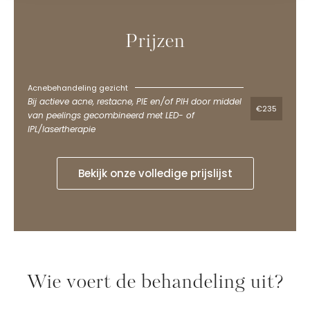
Prijzen
Acnebehandeling gezicht
Bij actieve acne, restacne, PIE en/of PIH door middel
€235
van peelings gecombineerd met LED- of
IPL/lasertherapie
Bekijk onze volledige prijslijst
Wie voert de behandeling uit?