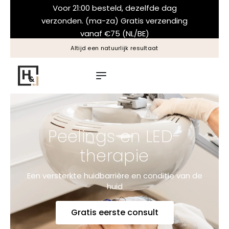
Voor 21:00 besteld, dezelfde dag
verzonden. (ma-za) Gratis verzending
vanaf €75 (NL/BE)
Specialist in laser en peelings
Peelings en LED-
therapie
Een versterkte huidbarrière en conditie van de
huid
Gratis eerste consult