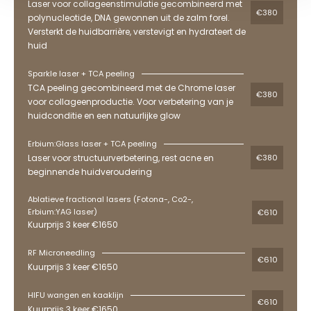
Laser voor collageenstimulatie gecombineerd met
€380
polynucleotide, DNA gewonnen uit de zalm forel.
Versterkt de huidbarrière, verstevigt en hydrateert de
huid
Sparkle laser + TCA peeling
TCA peeling gecombineerd met de Chrome laser
€380
voor collageenproductie. Voor verbetering van je
huidconditie en een natuurlijke glow
Erbium:Glass laser + TCA peeling
Laser voor structuurverbetering, rest acne en
€380
beginnende huidveroudering
Ablatieve fractional lasers (Fotona-, Co2-,
Erbium:YAG laser)
€610
Kuurprijs 3 keer €1650
RF Microneedling
€610
Kuurprijs 3 keer €1650
HIFU wangen en kaaklijn
€610
Kuurprijs 3 keer €1650