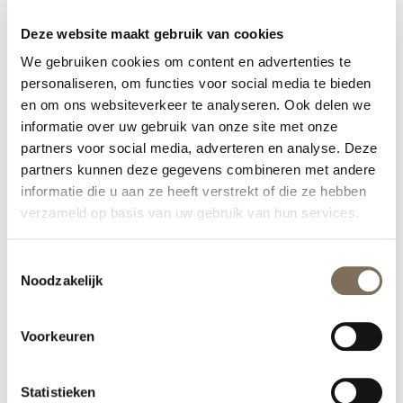
blauw licht.
Deze website maakt gebruik van cookies
Switch in de zomer van de Foamer 15 naar de
We gebruiken cookies om content en advertenties te
Foamer 5 van Dermaceutic.
personaliseren, om functies voor social media te bieden
De hoge concentratie glycolzuur maakt je huid
en om ons websiteverkeer te analyseren. Ook delen we
gevoeliger en dat is nu precies wat we niet willen
informatie over uw gebruik van onze site met onze
in de zomer.
partners voor social media, adverteren en analyse. Deze
Vervang je zonnebrandcrème met factor 30 voor
partners kunnen deze gegevens combineren met andere
factor 50!
informatie die u aan ze heeft verstrekt of die ze hebben
verzameld op basis van uw gebruik van hun services.
MELASMA SUMMER SKINCARE
ROUTINE
Toestemmingsselectie
Noodzakelijk
Producten voor de avond:
Dermaceutic Foamer 5, Vervang de Mela Cream voor
Voorkeuren
de Dermaceutic Light Ceutic en Dermaceutic
Radiance en wissel deze om de avond af.
Statistieken