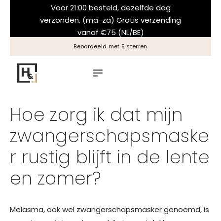
Voor 21:00 besteld, dezelfde dag
verzonden. (ma-za) Gratis verzending
vanaf €75 (NL/BE)
Beoordeeld met 5 sterren
Hoe zorg ik dat mijn
zwangerschapsmaske
r rustig blijft in de lente
en zomer?
Melasma, ook wel zwangerschapsmasker genoemd, is