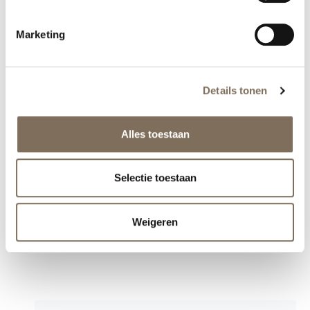
Producten voor de ochtend:
Dermaceutic Foamer 5 of alleen een toner,
Marketing
SkinCeuticals Phloretin CF of Dermaceutic TriVita
serum, Theraderm Mela Lightening Cream en
zonnebrandcrème met factor 50.
Details tonen
Zijn er dingen die nog niet helemaal duidelijk zijn of zou
je graag een persoonlijk advies of behandeplan willen
Alles toestaan
ontvangen? Neem dan gerust contact met ons op
via: info@huid-en-laser-utrecht.nl of 030 – 751 02 69.
Selectie toestaan
Weigeren