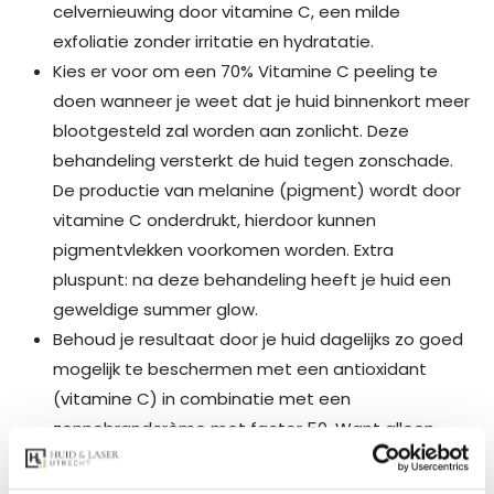
celvernieuwing door vitamine C, een milde
exfoliatie zonder irritatie en hydratatie.
Kies er voor om een 70% Vitamine C peeling te
doen wanneer je weet dat je huid binnenkort meer
blootgesteld zal worden aan zonlicht. Deze
behandeling versterkt de huid tegen zonschade.
De productie van melanine (pigment) wordt door
vitamine C onderdrukt, hierdoor kunnen
pigmentvlekken voorkomen worden. Extra
pluspunt: na deze behandeling heeft je huid een
geweldige summer glow.
Behoud je resultaat door je huid dagelijks zo goed
mogelijk te beschermen met een antioxidant
(vitamine C) in combinatie met een
zonnebrandcrème met factor 50. Want alleen
door dit
powercouple
ben je beschermd tegen
Uv-straling, infraroodstraling, luchtvervuiling en