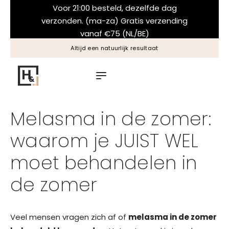
Voor 21:00 besteld, dezelfde dag
verzonden. (ma-za) Gratis verzending
vanaf €75 (NL/BE)
Altijd een natuurlijk resultaat
Melasma in de zomer:
waarom je JUIST WEL
moet behandelen in
de zomer
Veel mensen vragen zich af of
melasma in de zomer