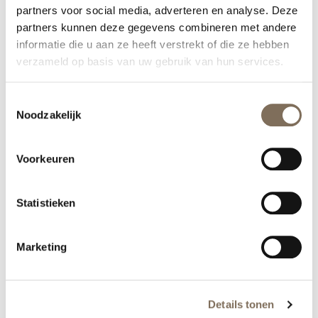
partners voor social media, adverteren en analyse. Deze
partners kunnen deze gegevens combineren met andere
informatie die u aan ze heeft verstrekt of die ze hebben
verzameld op basis van uw gebruik van hun services.
Toestemmingsselectie
Hoe ontstaat melasma?
Noodzakelijk
Melasma, ook wel zwangerschapsmasker genoemd, is
Voorkeuren
een veelvoorkomende pigmentstoornis waarbij
bruine of grijsbruine verkleuringen
in het gezicht
Statistieken
ontstaan.
Het exacte ontstaan van melasma is nog onbekend.
Marketing
Wel is er een verband aangetoond tussen
zwangerschap, pilgebruik, zonlicht, bepaalde
medicatie en erfelijke aanleg
.
Details tonen