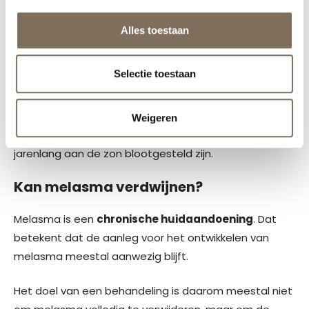
Wat is het verschil tussen melasma en
ouderdomsvlekken?
Alles toestaan
Melasma kenmerkt zich door een
grillige en
Selectie toestaan
symmetrische vorm
.
Ouderdomsvlekken zijn vaak
losse, scherp
Weigeren
begrensde vlekken
die ontstaan op plekken die
jarenlang aan de zon blootgesteld zijn.
Kan melasma verdwijnen?
Melasma is een
chronische huidaandoening
. Dat
betekent dat de aanleg voor het ontwikkelen van
melasma meestal aanwezig blijft.
Het doel van een behandeling is daarom meestal niet