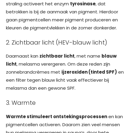
straling activeert het enzym
tyrosinase
, dat
betrokken is bij de aanmaak van pigment. Hierdoor
gaan pigmentcellen meer pigment produceren en
kleuren de pigmentvlekken in de zomer donkerder.
2. Zichtbaar licht (HEV-blauw licht)
Daarnaast kan
zichtbaar licht
, met name
blauw
licht
, melasma verergeren. Om deze reden zijn
zonnebrandcrèmes met
ijzeroxiden (tinted SPF)
en
een filter tegen blauw licht vaak effectiever bij
melasma dan een gewone SPF.
3. Warmte
Warmte stimuleert ontstekingsprocessen
en kan
pigmentcellen activeren. Daarom zien veel mensen
hun melasma verergeren in sauna’s, door hete