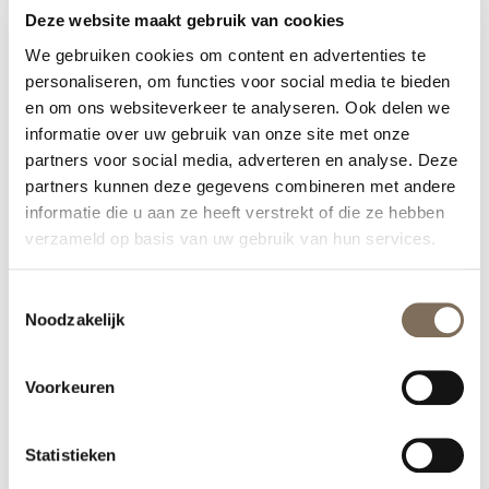
Zonschade
Deze website maakt gebruik van cookies
Rosacea
We gebruiken cookies om content en advertenties te
Algehele huidverbetering
personaliseren, om functies voor social media te bieden
Fijne lijntjes
en om ons websiteverkeer te analyseren. Ook delen we
informatie over uw gebruik van onze site met onze
De behandeling is bij ons in de kliniek te boeken voor
partners voor social media, adverteren en analyse. Deze
€205 per behandeling. Heb je vragen of wil je een
partners kunnen deze gegevens combineren met andere
afspraak maken? Laat het ons dan gerust weten via
informatie die u aan ze heeft verstrekt of die ze hebben
info@huidlaserutrecht.nl of bel naar 030 – 751 02 69.
verzameld op basis van uw gebruik van hun services.
Toestemmingsselectie
Noodzakelijk
Voorkeuren
Statistieken