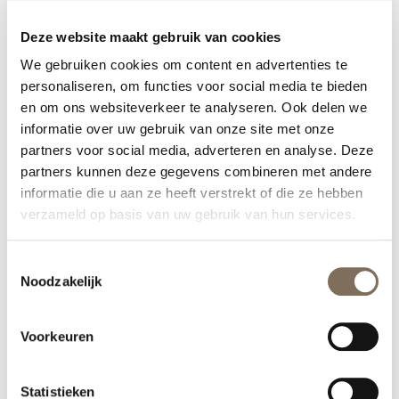
Deze website maakt gebruik van cookies
Inschrijven
We gebruiken cookies om content en advertenties te
personaliseren, om functies voor social media te bieden
en om ons websiteverkeer te analyseren. Ook delen we
informatie over uw gebruik van onze site met onze
partners voor social media, adverteren en analyse. Deze
partners kunnen deze gegevens combineren met andere
informatie die u aan ze heeft verstrekt of die ze hebben
KLINIEK
verzameld op basis van uw gebruik van hun services.
Over de kliniek
Prijslijst
Toestemmingsselectie
Reviews
Noodzakelijk
Privacyverklaring
Algemene voorwaarden
Contact
Voorkeuren
OPENINGSTIJDEN
Statistieken