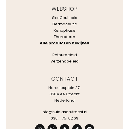
WEBSHOP
SkinCeuticals
Dermaceutic
Renophase
Theraderm
Alle producten bekijken
Retourbeleid
Verzendbeleid
CONTACT
Herculesplein 271
3584 AA Utrecht
Nederland
info@huidlaserutrecht.nl
030 – 751 02 69