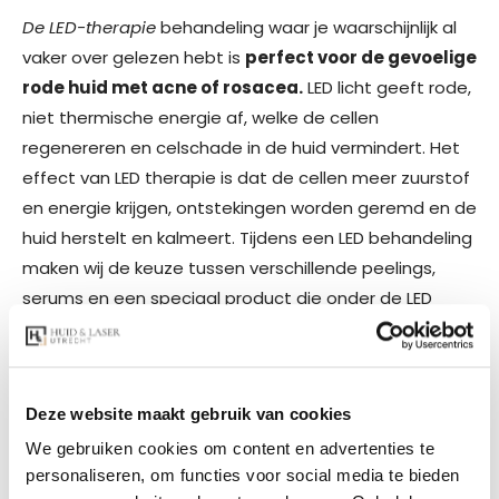
De LED-therapie
behandeling waar je waarschijnlijk al
vaker over gelezen hebt is
perfect voor de gevoelige
rode huid met acne of rosacea.
LED licht geeft rode,
niet thermische energie af, welke de cellen
regenereren en celschade in de huid vermindert. Het
effect van LED therapie is dat de cellen meer zuurstof
en energie krijgen, ontstekingen worden geremd en de
huid herstelt en kalmeert. Tijdens een LED behandeling
maken wij de keuze tussen verschillende peelings,
serums en een speciaal product die onder de LED
lamp geactiveerd wordt. Door goed naar je huid te
kijken stemmen wij de behandeling volledig af op jouw
huid. Er worden verschillende werkstoffen toegepast,
Deze website maakt gebruik van cookies
zoals azelaïnezuur om de huid te kalmeren en
ontstekingen te verminderen en gluconolactone om
We gebruiken cookies om content en advertenties te
personaliseren, om functies voor social media te bieden
zacht te exfoliëren en de vochtbalans te verbeteren.