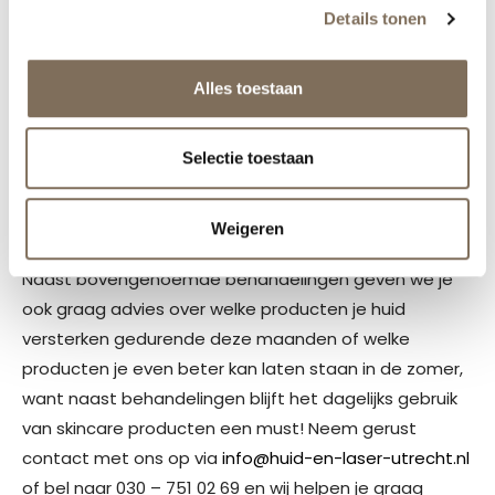
vernietigd wordt. Dit zorgt ervoor dat de behandeling
Details tonen
veiliger is, maar nog steeds zeer effectief.
Het is nog
steeds even belangrijk om je huid iedere twee uur met
Alles toestaan
minimaal factor 30 in te smeren op zonnige dagen en
bij veel blootstelling aan zonlicht
bijvoorbeeld tijdens
Selectie toestaan
een zonvakantie plannen we de volgende
behandeling op een later moment in zodat je huid
weer tot rust is gekomen.
Weigeren
Naast bovengenoemde behandelingen geven we je
ook graag advies over welke producten je huid
versterken gedurende deze maanden of welke
producten je even beter kan laten staan in de zomer,
want naast behandelingen blijft het dagelijks gebruik
van skincare producten een must! Neem gerust
contact met ons op via
info@huid-en-laser-utrecht.nl
of bel naar 030 – 751 02 69 en wij helpen je graag