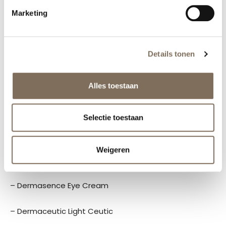
oogcreme van Dermasence en sluit ik af met
Marketing
Dermaceutic Light Ceutic die er voor zorgt dat ik weer
een stralende huid heb in de ochtend.
Details tonen
Nacht
– Skinceuticals Simply Clean
Alles toestaan
– Skinceuticals Glycolic Renewal Cleanser
Selectie toestaan
– Skinceuticals Equalizing Toner
Weigeren
– Skinceuticals Hydrating B5 Serum
– Dermasence Eye Cream
– Dermaceutic Light Ceutic