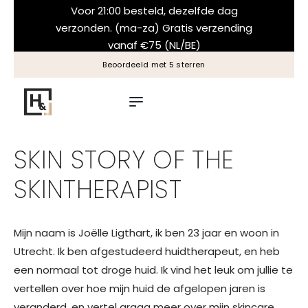
Voor 21:00 besteld, dezelfde dag
verzonden. (ma-za) Gratis verzending
vanaf €75 (NL/BE)
Altijd een natuurlijk resultaat
SKIN STORY OF THE
SKINTHERAPIST
Mijn naam is Joëlle Ligthart, ik ben 23 jaar en woon in
Utrecht. Ik ben afgestudeerd huidtherapeut, en heb
een normaal tot droge huid. Ik vind het leuk om jullie te
vertellen over hoe mijn huid de afgelopen jaren is
veranderd, en vertel graag meer over mijn skincare