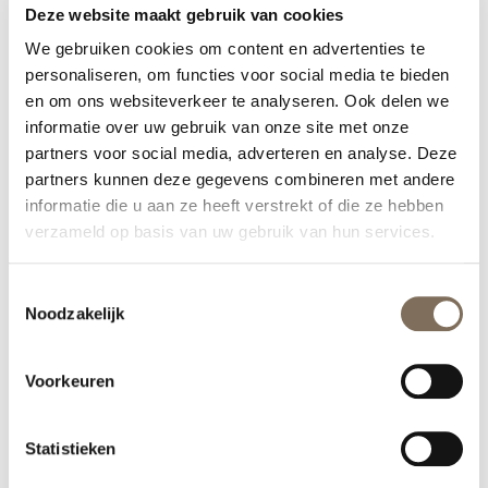
Deze website maakt gebruik van cookies
– Dermasence Eye cream
We gebruiken cookies om content en advertenties te
personaliseren, om functies voor social media te bieden
– Skinceuticals Triple lipid restore 2:4:2 creme
en om ons websiteverkeer te analyseren. Ook delen we
informatie over uw gebruik van onze site met onze
– Skinceuticals Advanced brightening SPF 50.
partners voor social media, adverteren en analyse. Deze
partners kunnen deze gegevens combineren met andere
Mijn nachtroutine vind ik een van mijn favoriete
informatie die u aan ze heeft verstrekt of die ze hebben
verzameld op basis van uw gebruik van hun services.
momenten van de avond. Ik start met het verwijderen
van mijn make-up onder de douche met de
Toestemmingsselectie
Skinceuticals Simply Clean. Daar doe ik nog een
Noodzakelijk
schepje bovenop, door de Skinceuticals Glycolic
Renewal Cleanser te gebruiken. Door de glycolzuur
Voorkeuren
houdt mijn huid meer vocht vast en vind ik mijn huid er
frisser uit zien. Als serum gebruik ik de Skinceuticals
Hydrating B5 om mijn huid soepel aan te laten voelen.
Statistieken
Na het serum masseer ik weer mijn ogen met de