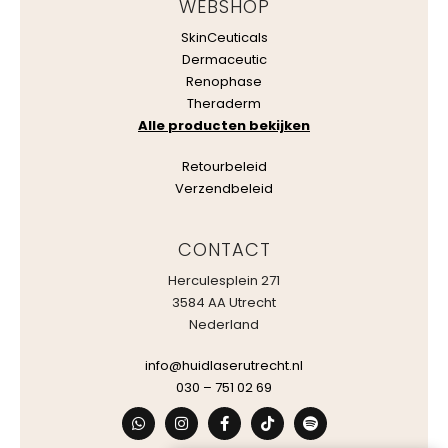
WEBSHOP
SkinCeuticals
Dermaceutic
Renophase
Theraderm
Alle producten bekijken
Retourbeleid
Verzendbeleid
CONTACT
Herculesplein 271
3584 AA Utrecht
Nederland
info@huidlaserutrecht.nl
030 – 751 02 69